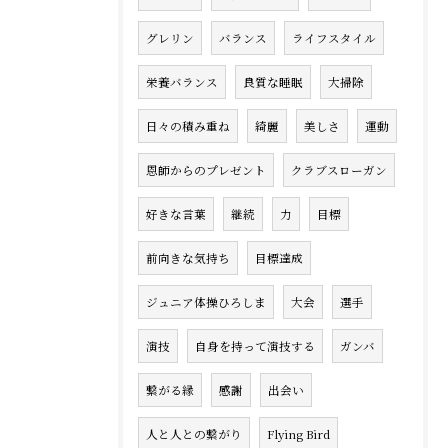
グレリン
バランス
ライフスタイル
栄養バランス
良質な睡眠
大掃除
日々の積み重ね
綺麗
美しさ
運動
恩師からのプレゼント
クラブスローガン
好きな言葉
継続
力
目標
前向きな気持ち
目標達成
ジュニア体操ひろしま
大会
選手
演技
自身を持って演技する
ガンバ
繋がる縁
感謝
出会い
人と人との繋がり
Flying Bird