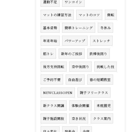
運動不足
ワンコイン
マットの練習方法
マットのコツ
側転
基本姿勢
簡単トレーニング
冬休み
年末年始
パワーアップ
ストレッチ
筋トレ
新年のご挨拶
鉄棒後回り
後方支持回転
空中後回り
挑戦した技
ご予約不要
自由遊び
春の短期教室
NEWCLASSOPEN
親子フリークラス
新クラス開講
体験会開催
未就園児
親子施設開放
空き状況
クラス案内
日々変化
発表会
合宿