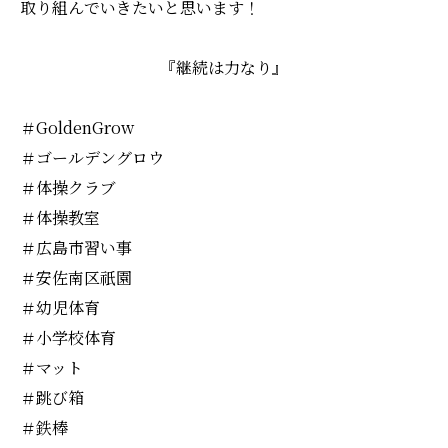
取り組んでいきたいと思います！
『継続は力なり』
＃GoldenGrow
＃ゴールデングロウ
＃体操クラブ
＃体操教室
＃広島市習い事
＃安佐南区祇園
＃幼児体育
＃小学校体育
＃マット
＃跳び箱
＃鉄棒