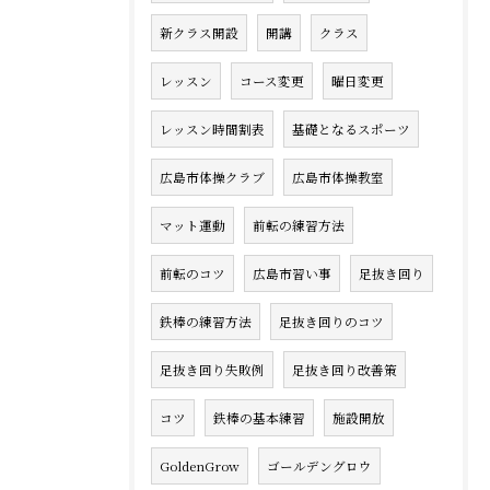
新クラス開設
開講
クラス
レッスン
コース変更
曜日変更
レッスン時間割表
基礎となるスポーツ
広島市体操クラブ
広島市体操教室
マット運動
前転の練習方法
前転のコツ
広島市習い事
足抜き回り
鉄棒の練習方法
足抜き回りのコツ
足抜き回り失敗例
足抜き回り改善策
コツ
鉄棒の基本練習
施設開放
GoldenGrow
ゴールデングロウ