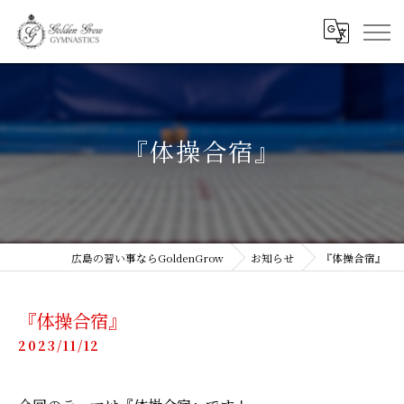
『体操合宿』
広島の習い事ならGoldenGrow
お知らせ
『体操合宿』
『体操合宿』
2023/11/12