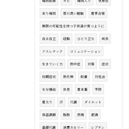
梅雨前線
カビ
梅雨入り
気象台
走り梅雨
質の良い睡眠
夏季合宿
無限の可能性を持つ子供達が育つように
自主自立
経験
ひとり立ち
成長
アスレチック
コミュニケーション
生きていく力
熱中症
対策
症状
初期症状
熱失神
眩暈
対処法
水分補給
休息
夏本番
予防
夏太り
汗
代謝
ダイエット
体温調節
脂肪
燃焼
肥満
基礎代謝
消費カロリー
レプチン