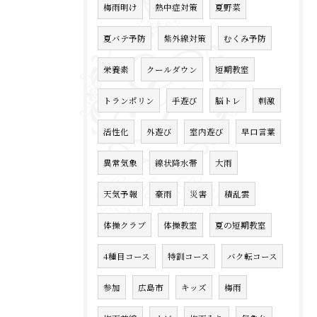
梅雨明け
熱中症対策
夏野菜
夏バテ予防
紫外線対策
むくみ予防
栄養素
クールダウン
短期教室
トランポリン
手遊び
脳トレ
刺激
活性化
外遊び
室内遊び
早口言葉
異常気象
線状降水帯
大雨
天気予報
豪雨
災害
積乱雲
体操クラブ
体操教室
夏の短期教室
4種目コース
特訓コース
バク転コース
参加
広島市
キッズ
梅雨